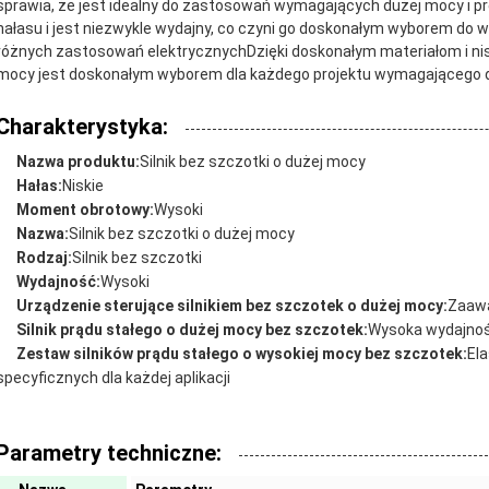
sprawia, że jest idealny do zastosowań wymagających dużej mocy i pr
hałasu i jest niezwykle wydajny, co czyni go doskonałym wyborem do 
różnych zastosowań elektrycznychDzięki doskonałym materiałom i nis
mocy jest doskonałym wyborem dla każdego projektu wymagającego du
Charakterystyka:
Nazwa produktu:
Silnik bez szczotki o dużej mocy
Hałas:
Niskie
Moment obrotowy:
Wysoki
Nazwa:
Silnik bez szczotki o dużej mocy
Rodzaj:
Silnik bez szczotki
Wydajność:
Wysoki
Urządzenie sterujące silnikiem bez szczotek o dużej mocy:
Zaawa
Silnik prądu stałego o dużej mocy bez szczotek:
Wysoka wydajnoś
Zestaw silników prądu stałego o wysokiej mocy bez szczotek:
El
specyficznych dla każdej aplikacji
Parametry techniczne: