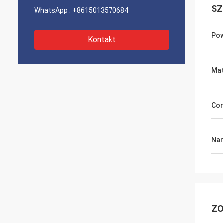
SZ
WhatsApp :
+8615013570684
Po
Kontakt
Mat
Con
Na
ZO