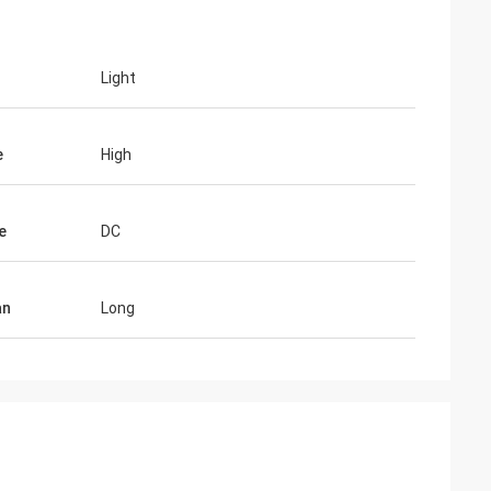
Light
e
High
e
DC
an
Long