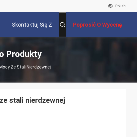
Polish
Skontaktuj Się Z
Poprosić O Wycenę
Nami
o Produkty
 Mocy Ze Stali Nierdzewnej
ze stali nierdzewnej