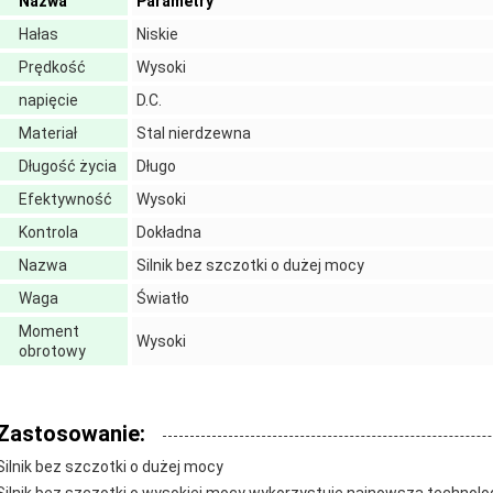
Nazwa
Parametry
Hałas
Niskie
Prędkość
Wysoki
napięcie
D.C.
Materiał
Stal nierdzewna
Długość życia
Długo
Efektywność
Wysoki
Kontrola
Dokładna
Nazwa
Silnik bez szczotki o dużej mocy
Waga
Światło
Moment
Wysoki
obrotowy
Zastosowanie:
Silnik bez szczotki o dużej mocy