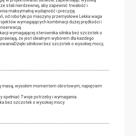
gię w projektowaniu silników, zapewniając wysoką
ze stali nierdzewnej, aby zapewnić trwałość i
wnia maksymalną wydajność i precyzję.
wań, od robotyki po maszyny przemysłowe.Lekka waga
o projektów wymagających kombinacji dużej prędkości i
konserwacją.
ikacji wymagającej sterownika silnika bez szczotek o
 sprawiają, że jest idealnym wyborem dla każdego
rowaniaDzięki silnikowi bez szczotek o wysokiej mocy,
ekką masą, wysokim momentem obrotowym, napięciem
aby spełniać Twoje potrzeby i wymagania.
ka bez szczotek o wysokiej mocy.