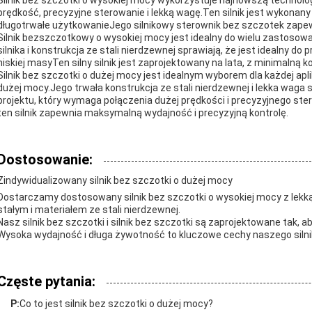
Silnik bez szczotki o wysokiej mocy wykorzystuje najnowszą technolo
prędkość, precyzyjne sterowanie i lekką wagę.Ten silnik jest wykonany 
długotrwałe użytkowanieJego silnikowy sterownik bez szczotek zape
Silnik bezszczotkowy o wysokiej mocy jest idealny do wielu zastoso
silnika i konstrukcja ze stali nierdzewnej sprawiają, że jest idealny d
niskiej masyTen silny silnik jest zaprojektowany na lata, z minimalną 
Silnik bez szczotki o dużej mocy jest idealnym wyborem dla każdej apl
dużej mocy.Jego trwała konstrukcja ze stali nierdzewnej i lekka waga
projektu, który wymaga połączenia dużej prędkości i precyzyjnego ste
ten silnik zapewnia maksymalną wydajność i precyzyjną kontrolę.
Dostosowanie:
Zindywidualizowany silnik bez szczotki o dużej mocy
Dostarczamy dostosowany silnik bez szczotki o wysokiej mocy z l
stałym i materiałem ze stali nierdzewnej.
Nasz silnik bez szczotki i silnik bez szczotki są zaprojektowane tak, 
Wysoka wydajność i długa żywotność to kluczowe cechy naszego silni
Częste pytania:
P:
Co to jest silnik bez szczotki o dużej mocy?