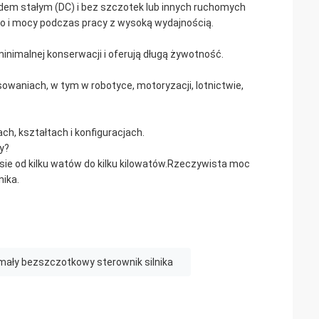
prądem stałym (DC) i bez szczotek lub innych ruchomych
o i mocy podczas pracy z wysoką wydajnością.
inimalnej konserwacji i oferują długą żywotność.
owaniach, w tym w robotyce, motoryzacji, lotnictwie,
ch, kształtach i konfiguracjach.
y?
ie od kilku watów do kilku kilowatów.Rzeczywista moc
nika.
mały bezszczotkowy sterownik silnika