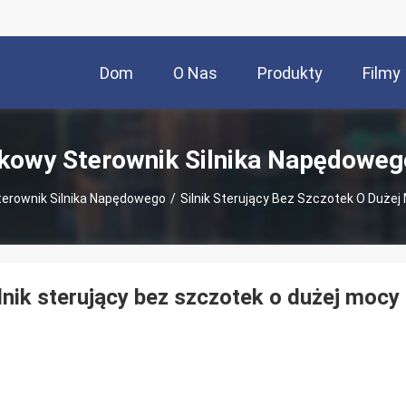
Dom
O Nas
Produkty
Filmy
kowy Sterownik Silnika Napędoweg
erownik Silnika Napędowego
/
Silnik Sterujący Bez Szczotek O Dużej
lnik sterujący bez szczotek o dużej mocy 