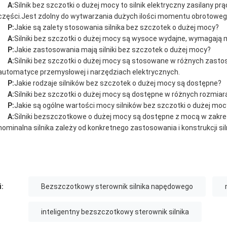
A:
Silnik bez szczotki o dużej mocy to silnik elektryczny zasilany 
części.Jest zdolny do wytwarzania dużych ilości momentu obrotoweg
P:
Jakie są zalety stosowania silnika bez szczotek o dużej mocy?
A:
Silniki bez szczotki o dużej mocy są wysoce wydajne, wymagają m
P:
Jakie zastosowania mają silniki bez szczotek o dużej mocy?
A:
Silniki bez szczotki o dużej mocy są stosowane w różnych zastos
automatyce przemysłowej i narzędziach elektrycznych.
P:
Jakie rodzaje silników bez szczotek o dużej mocy są dostępne?
A:
Silniki bez szczotki o dużej mocy są dostępne w różnych rozmiara
P:
Jakie są ogólne wartości mocy silników bez szczotki o dużej moc
A:
Silniki bezszczotkowe o dużej mocy są dostępne z mocą w zakres
nominalna silnika zależy od konkretnego zastosowania i konstrukcji sil
i:
Bezszczotkowy sterownik silnika napędowego
inteligentny bezszczotkowy sterownik silnika