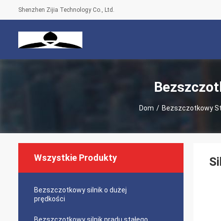
Shenzhen Zijia Technology Co., Ltd.
Bezszczot
Dom
/
Bezszczotkowy St
Wszystkie Produkty
Si
Bezszczotkowy silnik o dużej
prędkości
Bezszczotkowy silnik prądu stałego