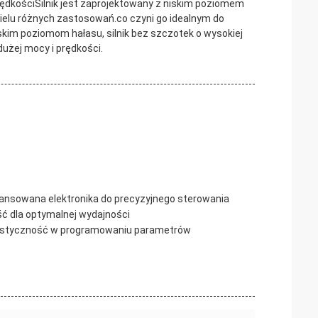
ędkościSilnik jest zaprojektowany z niskim poziomem
wielu różnych zastosowań.co czyni go idealnym do
kim poziomom hałasu, silnik bez szczotek o wysokiej
żej mocy i prędkości.
nsowana elektronika do precyzyjnego sterowania
ć dla optymalnej wydajności
astyczność w programowaniu parametrów